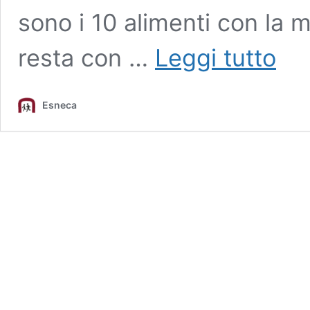
sono i 10 alimenti con la 
Quali
resta con …
Leggi tutto
sono
gli
alimenti
Esneca
ad
alta
densità
nutrizi