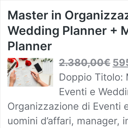
Master in Organizzaz
Wedding Planner + 
Planner
Il
2.380,00
€
59
prezzo
original
Doppio Titolo:
era:
2.380,
Eventi e Weddi
Organizzazione di Eventi e
uomini d’affari, manager, i