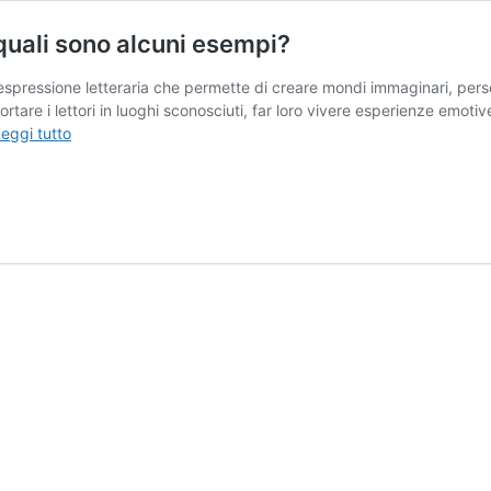
 quali sono alcuni esempi?
 espressione letteraria che permette di creare mondi immaginari, per
portare i lettori in luoghi sconosciuti, far loro vivere esperienze emoti
In
eggi tutto
cosa
consiste
la
scrittura
narrativa
e
quali
sono
alcuni
esempi?