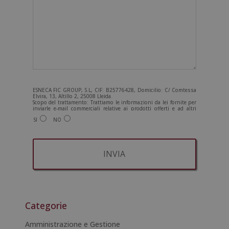
ESNECA FIC GROUP, S.L, CIF: B25776428, Domicilio: C/ Comtessa
Elvira, 13, Altillo 2, 25008 Lleida.
Scopo del trattamento: Trattiamo le informazioni da lei fornite per
inviarle e-mail commerciali relative ai prodotti offerti e ad altri
prodotti che potrebbero interessarla. Legittimazione del
SI
NO
trattamento: Consenso dell'interessato. Diritti: Può esercitare i
suoi diritti identificandosi sufficientemente e contattandoci
all'indirizzo admin@grupoesneca.com.
Per ulteriori informazioni, consulti la nostra Politica sulla privacy.
Desidera ricevere informazioni commerciali (per telefono e/o via e-
mail):
A
l
t
Categorie
e
r
Amministrazione e Gestione