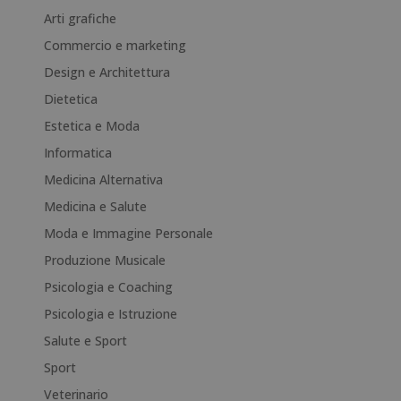
n
Arti grafiche
a
Commercio e marketing
t
i
Design e Architettura
v
Dietetica
e
Estetica e Moda
:
Informatica
Medicina Alternativa
Medicina e Salute
Moda e Immagine Personale
Produzione Musicale
Psicologia e Coaching
Psicologia e Istruzione
Salute e Sport
Sport
Veterinario