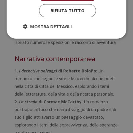
montagna solo per vederla rotolare giù ogni volta
RIFIUTA TUTTO
che raggiunge la cima, simboleggiando la lotta
eterna e senza senso.
MOSTRA DETTAGLI
La leggenda di El Dorado
: Una leggenda
sudamericana su una città mitica d’oro, che ha
ispirato numerose spedizioni e racconti di avventura.
Narrativa contemporanea
I detective selvaggi
di Roberto Bolaño
: Un
romanzo che segue le vite e le ricerche di due poeti
nella città di Città del Messico, esplorando i temi
della letteratura, della vita e della ricerca personale.
La strada
di Cormac McCarthy
: Un romanzo
post-apocalittico che narra il viaggio di un padre e di
suo figlio attraverso un paesaggio devastato,
esplorando i temi della sopravvivenza, della speranza
e della desolazione.