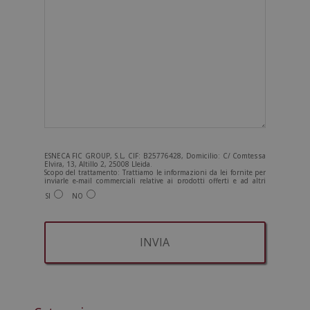
ESNECA FIC GROUP, S.L, CIF: B25776428, Domicilio: C/ Comtessa
Elvira, 13, Altillo 2, 25008 Lleida.
Scopo del trattamento: Trattiamo le informazioni da lei fornite per
inviarle e-mail commerciali relative ai prodotti offerti e ad altri
prodotti che potrebbero interessarla. Legittimazione del
SI
NO
trattamento: Consenso dell'interessato. Diritti: Può esercitare i
suoi diritti identificandosi sufficientemente e contattandoci
all'indirizzo admin@grupoesneca.com.
Per ulteriori informazioni, consulti la nostra Politica sulla privacy.
Desidera ricevere informazioni commerciali (per telefono e/o via e-
mail):
A
l
t