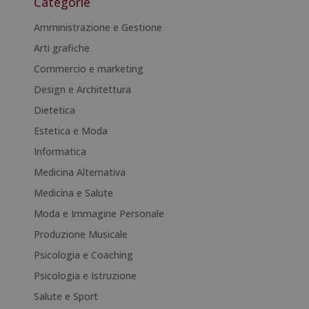
Categorie
e
r
Amministrazione e Gestione
n
Arti grafiche
a
Commercio e marketing
t
i
Design e Architettura
v
Dietetica
e
Estetica e Moda
:
Informatica
Medicina Alternativa
Medicina e Salute
Moda e Immagine Personale
Produzione Musicale
Psicologia e Coaching
Psicologia e Istruzione
Salute e Sport