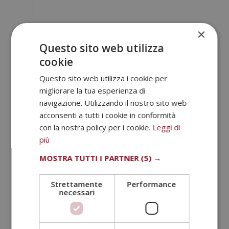
×
Questo sito web utilizza
cookie
Questo sito web utilizza i cookie per
migliorare la tua esperienza di
ESNECA FIC GROUP, S.L, CIF: B25776428, Domicilio: C/ Comtessa
navigazione. Utilizzando il nostro sito web
Elvira, 13, Altillo 2, 25008 Lleida.
Scopo del trattamento: Trattiamo le informazioni da lei fornite per
acconsenti a tutti i cookie in conformità
inviarle e-mail commerciali relative ai prodotti offerti e ad altri
prodotti che potrebbero interessarla. Legittimazione del
SI
NO
con la nostra policy per i cookie.
Leggi di
trattamento: Consenso dell'interessato. Diritti: Può esercitare i
suoi diritti identificandosi sufficientemente e contattandoci
più
all'indirizzo admin@grupoesneca.com.
Per ulteriori informazioni, consulti la nostra Politica sulla privacy.
Desidera ricevere informazioni commerciali (per telefono e/o via e-
MOSTRA TUTTI I PARTNER
(5) →
mail):
A
Strettamente
Performance
necessari
l
t
Categorie
e
r
Amministrazione e Gestione