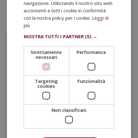
navigazione. Utilizzando il nostro sito web
acconsenti a tutti i cookie in conformità
Il
Il
2.380,00
€
595,00
€
Valutato
5.00
con la nostra policy per i cookie.
Leggi di
prezzo
prezzo
su 5
più
originale
attuale
era:
è:
MOSTRA TUTTI I PARTNER
(5) →
2.380,00€.
595,00€.
Strettamente
Performance
necessari
Targeting
Funzionalità
cookies
Non classificati
Master in Nutrizione Sportiva + Master in
Coaching Nutrizionale