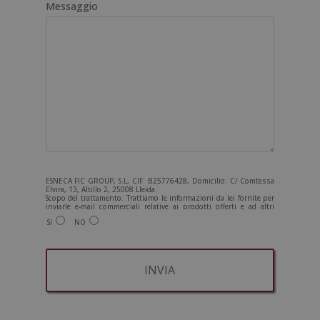
Messaggio
ESNECA FIC GROUP, S.L, CIF: B25776428, Domicilio: C/ Comtessa
Elvira, 13, Altillo 2, 25008 Lleida.
Scopo del trattamento: Trattiamo le informazioni da lei fornite per
inviarle e-mail commerciali relative ai prodotti offerti e ad altri
prodotti che potrebbero interessarla. Legittimazione del
SI
NO
trattamento: Consenso dell'interessato. Diritti: Può esercitare i
suoi diritti identificandosi sufficientemente e contattandoci
all'indirizzo admin@grupoesneca.com.
Per ulteriori informazioni, consulti la nostra Politica sulla privacy.
Desidera ricevere informazioni commerciali (per telefono e/o via e-
mail):
A
l