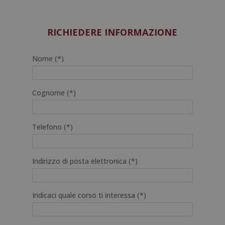
originale
attuale
era:
è:
1.920,00€.
480,00€.
RICHIEDERE INFORMAZIONE
Nome (*)
Cognome (*)
Telefono (*)
Indirizzo di posta elettronica (*)
Indicaci quale corso ti interessa (*)