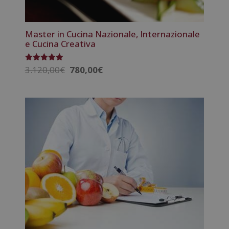
Master in Cucina Nazionale, Internazionale
e Cucina Creativa
Il
Il
3.120,00
€
780,00
€
Valutato
5.00
prezzo
prezzo
su 5
originale
attuale
era:
è:
3.120,00€.
780,00€.