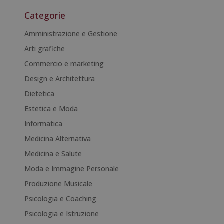
t
Categorie
e
r
Amministrazione e Gestione
n
Arti grafiche
a
Commercio e marketing
t
i
Design e Architettura
v
Dietetica
e
Estetica e Moda
:
Informatica
Medicina Alternativa
Medicina e Salute
Moda e Immagine Personale
Produzione Musicale
Psicologia e Coaching
Psicologia e Istruzione