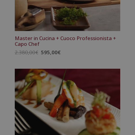
Master in Cucina + Cuoco Professionista +
Capo Chef
Il
Il
2.380,00
€
595,00
€
prezzo
prezzo
originale
attuale
era:
è:
2.380,00€.
595,00€.