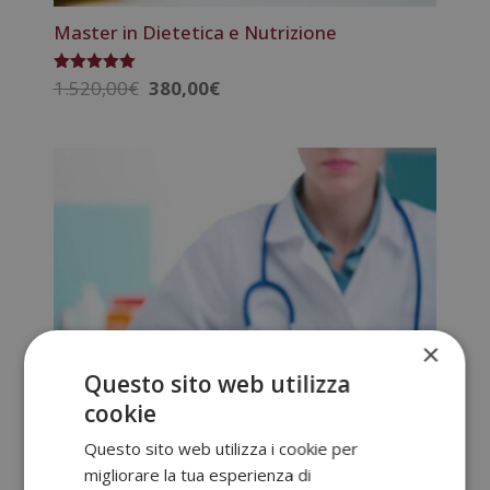
Master in Dietetica e Nutrizione
Il
Il
1.520,00
€
380,00
€
Valutato
5.00
prezzo
prezzo
su 5
originale
attuale
era:
è:
1.520,00€.
380,00€.
×
Questo sito web utilizza
cookie
Questo sito web utilizza i cookie per
Master in Dietetica e Nutrizione + Master
migliorare la tua esperienza di
in Coaching Nutrizionale