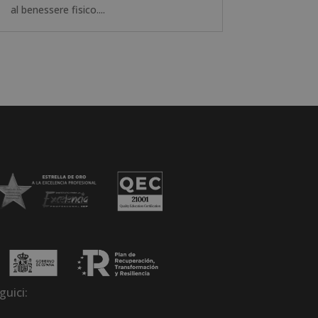
al benessere fisico....
guici: