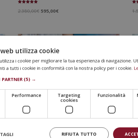
Valutato
Val
Il
Il
2.380,00
€
595,00
€
1.
5.00
4.7
su 5
su
prezzo
prezzo
originale
attuale
era:
è:
2.380,00€.
595,00€.
 web utilizza cookie
ilizza i cookie per migliorare la tua esperienza di navigazione. Ut
i a tutti i cookie in conformità con la nostra policy per i cookie.
Le
I PARTNER
(5) →
Performance
Targeting
Funzionalità
cookies
one
Master in Sessuologia Clinica e Terapia
Es
Sessuale e di Coppia
Val
TAGLI
RIFIUTA TUTTO
ACCE
1.
5.0
Valutato
su