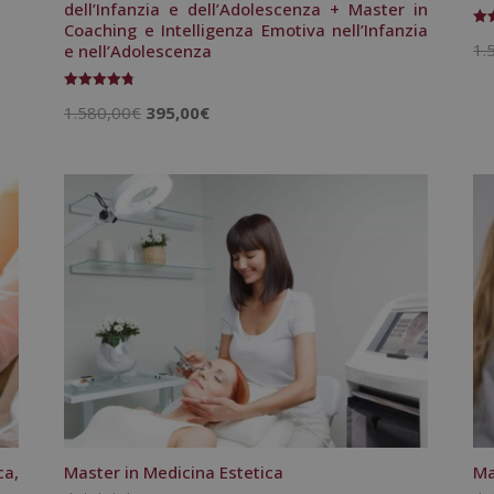
dell’Infanzia e dell’Adolescenza + Master in
Coaching e Intelligenza Emotiva nell’Infanzia
Val
1.
e nell’Adolescenza
4.8
su
Valutato
Il
Il
1.580,00
€
395,00
€
4.83
su 5
prezzo
prezzo
originale
attuale
era:
è:
1.580,00€.
395,00€.
a,
Master in Medicina Estetica
Ma