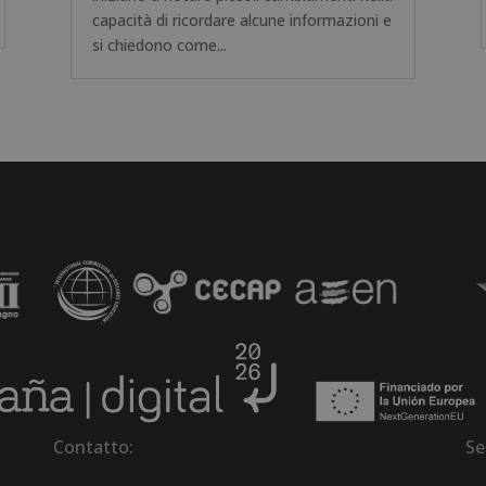
capacità di ricordare alcune informazioni e
si chiedono come...
Contatto:
Se