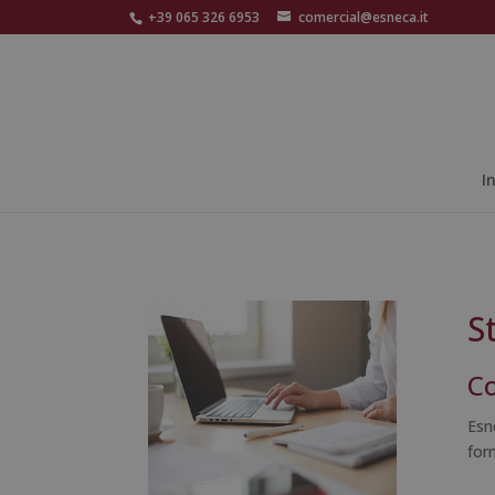
+39 065 326 6953
comercial@esneca.it
I
S
Co
Esn
for