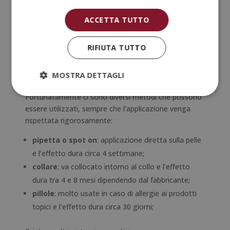
consiglia di usare repellenti specifici.
ACCETTA TUTTO
Come prevenire i parassiti nel
RIFIUTA TUTTO
cane
Sicuramente la miglior forma di evitare problemi è
MOSTRA DETTAGLI
quella di prevenire, come abbiamo già indicato.
Fortunatamente ci sono diversi metodi che possono
essere utilizzati, sempre che l’applicazione venga
rispettata rigorosamente:
pipetta o spot on
: applicazione diretta sulla pelle
e l’effetto dura circa 4 settimane;
collare
: va collocato intorno al collo e l’effetto
dura tra 4 e 8 mesi dipendendo dal fabbricante;
pillole
: molto usate in caso di allergie ai prodotti
topici e l’effetto dura circa 30 giorni;