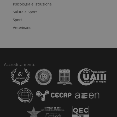
Psicologia e Istruzione
Salute e Sport
Sport
Veterinario
Accreditamenti: