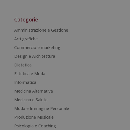
A
l
t
Categorie
e
r
Amministrazione e Gestione
n
Arti grafiche
a
Commercio e marketing
t
i
Design e Architettura
v
Dietetica
e
Estetica e Moda
:
Informatica
Medicina Alternativa
Medicina e Salute
Moda e Immagine Personale
Produzione Musicale
Psicologia e Coaching