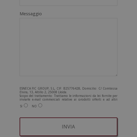
Messaggio
ESNECA FIC GROUP, S.L, CIF: B25776428, Domicilio: C/ Comtessa
Elvira, 13, Altillo 2, 25008 Lleida.
Scopo del trattamento: Trattiamo le informazioni da lei fornite per
inviarle e-mail commerciali relative ai prodotti offerti e ad altri
prodotti che potrebbero interessarla. Legittimazione del
SI
NO
trattamento: Consenso dell'interessato. Diritti: Può esercitare i
suoi diritti identificandosi sufficientemente e contattandoci
all'indirizzo admin@grupoesneca.com.
Per ulteriori informazioni, consulti la nostra Politica sulla privacy.
Desidera ricevere informazioni commerciali (per telefono e/o via e-
mail):