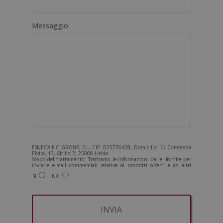
Messaggio
ESNECA FIC GROUP, S.L, CIF: B25776428, Domicilio: C/ Comtessa
Elvira, 13, Altillo 2, 25008 Lleida.
Scopo del trattamento: Trattiamo le informazioni da lei fornite per
inviarle e-mail commerciali relative ai prodotti offerti e ad altri
prodotti che potrebbero interessarla. Legittimazione del
SI
NO
trattamento: Consenso dell'interessato. Diritti: Può esercitare i
suoi diritti identificandosi sufficientemente e contattandoci
all'indirizzo admin@grupoesneca.com.
Per ulteriori informazioni, consulti la nostra Politica sulla privacy.
Desidera ricevere informazioni commerciali (per telefono e/o via e-
mail):