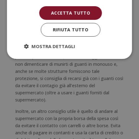
supermercati. Andando al supermercato con una lista
della spesa, possiamo ridurre il nostro tempo a
ACCETTA TUTTO
contatto con le altre persone e, di conseguenza, la
probabilità di contrarre il virus.
RIFIUTA TUTTO
Senza dubbio, dobbiamo considerare anche altri
aspetti per ridurre al massimo il rischio di contagio:
MOSTRA DETTAGLI
oltre a mantenere le distanze di sicurezza e cedere il
posto a persone disabili, anziane o soggetti a rischio,
non dimenticare di munirti di guanti in monouso e,
anche se molte strutturre forniscono tale
protezione, si consiglia di recarsi già con i guanti così
da evitare il contagio già all’esterno del
supermercato (oltre a usare i guanti forniti dal
supermercato).
Inoltre, un altro consiglio utile è quello di andare al
supermercato con la propria borsa della spesa così
da evitare il contatto con carrelli o altre borse. Evita
anche di pagare in contanti e usa la carta di credito o