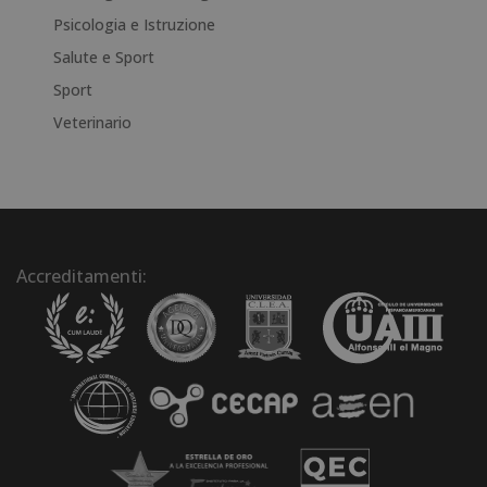
Psicologia e Istruzione
Salute e Sport
Sport
Veterinario
Accreditamenti: