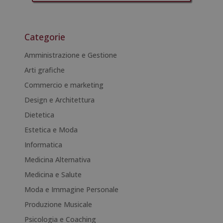
A
l
t
Categorie
e
r
Amministrazione e Gestione
n
Arti grafiche
a
Commercio e marketing
t
i
Design e Architettura
v
Dietetica
e
Estetica e Moda
:
Informatica
Medicina Alternativa
Medicina e Salute
Moda e Immagine Personale
Produzione Musicale
Psicologia e Coaching