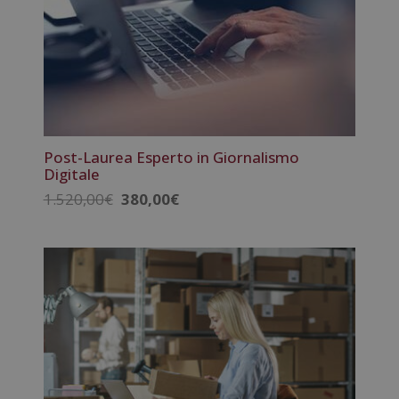
Post-Laurea Esperto in Giornalismo
Digitale
Il
Il
1.520,00
€
380,00
€
prezzo
prezzo
originale
attuale
era:
è:
1.520,00€.
380,00€.