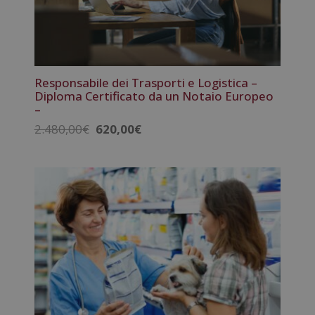
Responsabile dei Trasporti e Logistica –
Diploma Certificato da un Notaio Europeo
–
Il
Il
2.480,00
€
620,00
€
prezzo
prezzo
originale
attuale
era:
è:
2.480,00€.
620,00€.