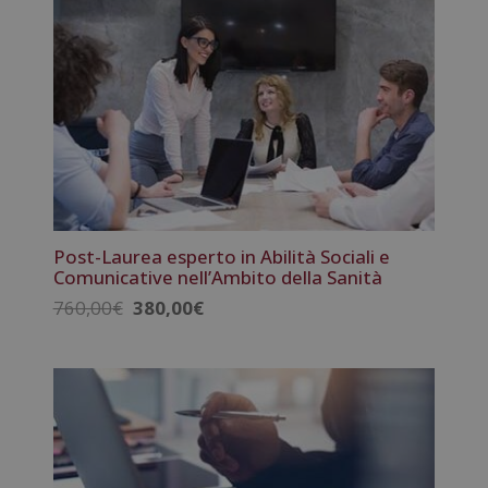
Post-Laurea esperto in Abilità Sociali e
Comunicative nell’Ambito della Sanità
Il
Il
760,00
€
380,00
€
prezzo
prezzo
originale
attuale
era:
è:
760,00€.
380,00€.