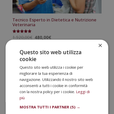
Tecnico Esperto in Dietetica e Nutrizione
Veterinaria
Il
Il
1.920,00
€
480,00
€
Valutato
5.00
prezzo
prezzo
×
su 5
originale
attuale
Questo sito web utilizza
era:
è:
cookie
1.920,00€.
480,00€.
Questo sito web utilizza i cookie per
migliorare la tua esperienza di
navigazione. Utilizzando il nostro sito web
acconsenti a tutti i cookie in conformità
con la nostra policy per i cookie.
Leggi di
più
MOSTRA TUTTI I PARTNER
(5) →