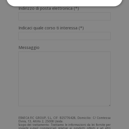
Indirizzo di posta elettronica (*)
Indicaci quale corso ti interessa (*)
Messaggio
ESNECA FIC GROUP, S.L, CIF: B25776428, Domicilio: C/ Comtessa
Elvira, 13, Altillo 2, 25008 Lleida.
Scopo del trattamento: Trattiamo le informazioni da lei fornite per
inviarle e-mail commerciali relative ai prodotti offerti e ad altri