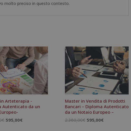
vo molto preciso in questo contesto.
in Arteterapia -
Master in Vendita di Prodotti
 Autenticato da un
Bancari – Diploma Autenticato
Europeo-
da un Notaio Europeo –
Il
Il
Il
Il
0
€
595,00
€
2.380,00
€
595,00
€
prezzo
prezzo
prezzo
prezzo