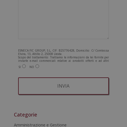
ESNECA FIC GROUP, S.L, CIF: B25776428, Domicilio: C/ Comtessa
Elvira, 13, Altillo 2, 25008 Lleida.
Scopo del trattamento: Trattiamo le informazioni da lei fornite per
inviarle e-mail commerciali relative ai prodotti offerti e ad altri
prodotti che potrebbero interessarla. Legittimazione del
SI
NO
trattamento: Consenso dell'interessato. Diritti: Può esercitare i
suoi diritti identificandosi sufficientemente e contattandoci
all'indirizzo admin@grupoesneca.com.
Per ulteriori informazioni, consulti la nostra Politica sulla privacy.
Desidera ricevere informazioni commerciali (per telefono e/o via e-
mail):
A
l
t
Categorie
e
r
Amministrazione e Gestione