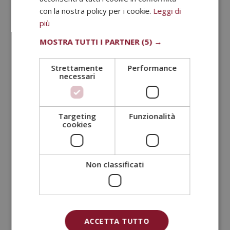
con la nostra policy per i cookie.
Leggi di
Altri corsi
più
MOSTRA TUTTI I PARTNER
(5) →
Strettamente
Performance
necessari
Targeting
Funzionalità
cookies
Non classificati
Master in Comunicazione del Brand –
Diploma Autenticato da un Notaio
Europeo –
Il
Il
1.920,00
€
480,00
€
ACCETTA TUTTO
prezzo
prezzo