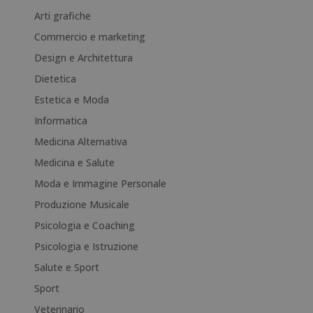
n
Arti grafiche
a
Commercio e marketing
t
i
Design e Architettura
v
Dietetica
e
Estetica e Moda
:
Informatica
Medicina Alternativa
Medicina e Salute
Moda e Immagine Personale
Produzione Musicale
Psicologia e Coaching
Psicologia e Istruzione
Salute e Sport
Sport
Veterinario