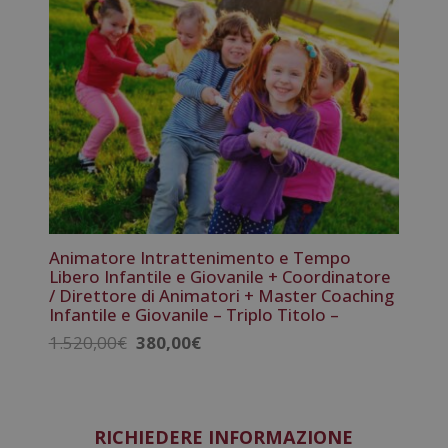
2.380,00€.
595,00€.
Animatore Intrattenimento e Tempo
Libero Infantile e Giovanile + Coordinatore
/ Direttore di Animatori + Master Coaching
Infantile e Giovanile – Triplo Titolo –
Il
Il
1.520,00
€
380,00
€
prezzo
prezzo
originale
attuale
era:
è:
1.520,00€.
380,00€.
RICHIEDERE INFORMAZIONE