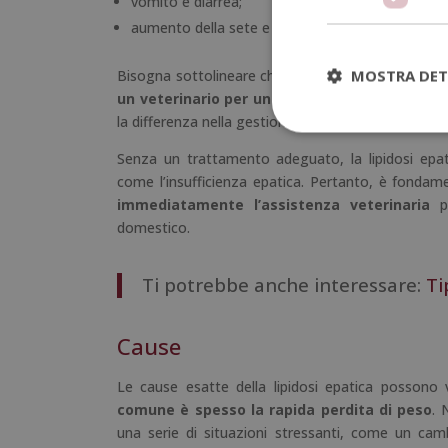
vomito e diarrea;
aumento della sete e della minzione, specialment
MOSTRA DET
Bisogna sottolineare che i sintomi possono essere 
un veterinario per una diagnosi accurata
. Un
la differenza nella gestione della lipidosi epatica
Senza un trattamento adeguato, la lipidosi epat
come l’insufficienza epatica. Pertanto, è fondam
immediatamente l’assistenza veterinaria
pe
domestico.
Ti potrebbe anche interessare:
Ti
Cause
Le cause esatte della lipidosi epatica possono
comune è spesso la rapida perdita di peso
. 
una serie di situazioni stressanti, come un ca