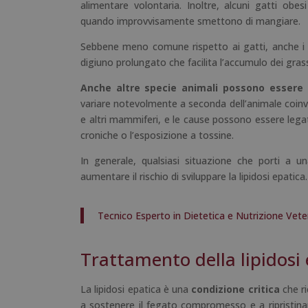
alimentare volontaria. Inoltre, alcuni gatti obe
quando improvvisamente smettono di mangiare.
Sebbene meno comune rispetto ai gatti, anche i 
digiuno prolungato che facilita l’accumulo dei grass
Anche altre specie animali possono essere c
variare notevolmente a seconda dell’animale coinvolt
e altri mammiferi, e le cause possono essere legat
croniche o l’esposizione a tossine.
In generale, qualsiasi situazione che porti a 
aumentare il rischio di sviluppare la lipidosi epatica.
Tecnico Esperto in Dietetica e Nutrizione Veter
Trattamento della lipidosi
La lipidosi epatica è una
condizione critica
che ri
a sostenere il fegato compromesso e a ripristinar