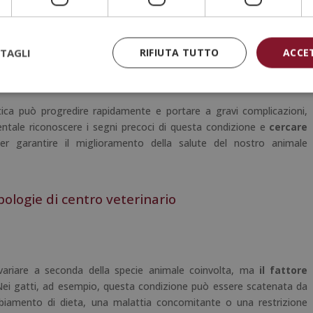
e nei cani.
TAGLI
RIFIUTA TUTTO
ACCE
simili a quelli di altre malattie, quindi è fondamentale
consultare
 intervento tempestivo e un trattamento appropriato possono fare
 e nella salute complessiva del nostro animale domestico.
ica può progredire rapidamente e portare a gravi complicazioni,
entale riconoscere i segni precoci di questa condizione e
cercare
r garantire il miglioramento della salute del nostro animale
pologie di centro veterinario
 variare a seconda della specie animale coinvolta, ma
il fattore
Nei gatti, ad esempio, questa condizione può essere scatenata da
mbiamento di dieta, una malattia concomitante o una restrizione