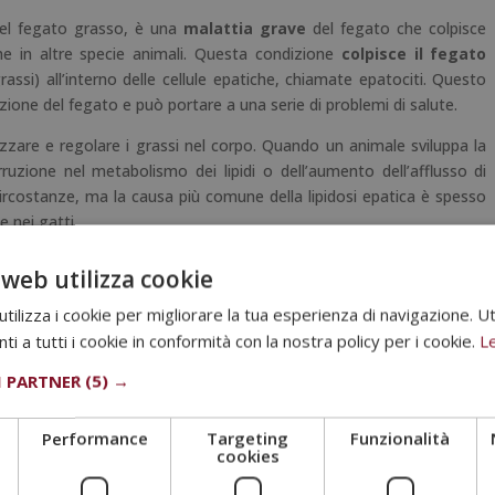
el fegato grasso, è una
malattia grave
del fegato che colpisce
he in altre specie animali. Questa condizione
colpisce il fegato
rassi) all’interno delle cellule epatiche, chiamate epatociti. Questo
ione del fegato e può portare a una serie di problemi di salute.
zzare e regolare i grassi nel corpo. Quando un animale sviluppa la
erruzione nel metabolismo dei lipidi o dell’aumento dell’afflusso di
circostanze, ma la causa più comune della lipidosi epatica è spesso
 nei gatti.
 web utilizza cookie
ilizza i cookie per migliorare la tua esperienza di navigazione. Ut
osi epatica è fondamentale per poter intervenire prontamente. Tra i
i a tutti i cookie in conformità con la nostra policy per i cookie.
Le
I PARTNER
(5) →
Performance
Targeting
Funzionalità
cookies