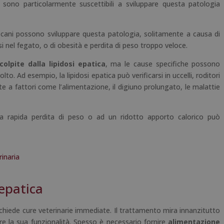
si sono particolarmente suscettibili a sviluppare questa patologia
cani possono sviluppare questa patologia, solitamente a causa di
i nel fegato, o di obesità e perdita di peso troppo veloce.
olpite dalla lipidosi epatica
, ma le cause specifiche possono
o. Ad esempio, la lipidosi epatica può verificarsi in uccelli, roditori
e a fattori come l’alimentazione, il digiuno prolungato, le malattie
una rapida perdita di peso o ad un ridotto apporto calorico può
inaria
 epatica
chiede cure veterinarie immediate. Il trattamento mira innanzitutto
e la sua funzionalità. Spesso è necessario fornire
alimentazione