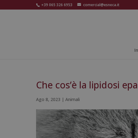
+39 065 326 6953
comercial@esneca.it
I
Che cos’è la lipidosi epa
Ago 8, 2023
|
Animali