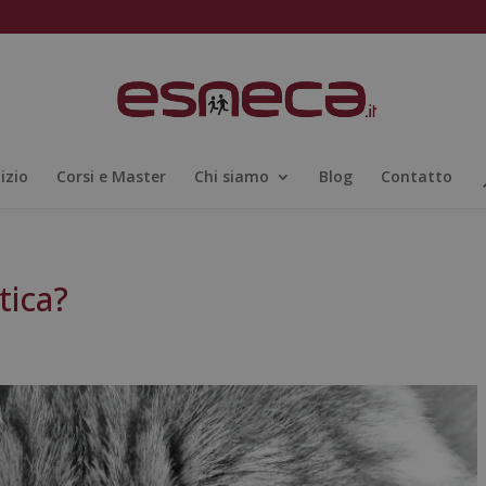
nizio
Corsi e Master
Chi siamo
Blog
Contatto
tica?