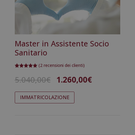
Master in Assistente Socio
Sanitario
(
2
recensioni dei clienti)
Valutato
2
5.00
su 5
Il
Il
5.040,00
€
1.260,00
€
su base
prezzo
prezzo
di
recensioni
originale
attuale
Master
A
IMMATRICOLAZIONE
era:
è:
in
l
5.040,00€.
1.260,00€.
Assistente
t
Socio
e
Sanitario
r
quantità
n