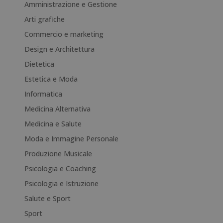
r
Amministrazione e Gestione
n
Arti grafiche
a
Commercio e marketing
t
i
Design e Architettura
v
Dietetica
e
Estetica e Moda
:
Informatica
Medicina Alternativa
Medicina e Salute
Moda e Immagine Personale
Produzione Musicale
Psicologia e Coaching
Psicologia e Istruzione
Salute e Sport
Sport