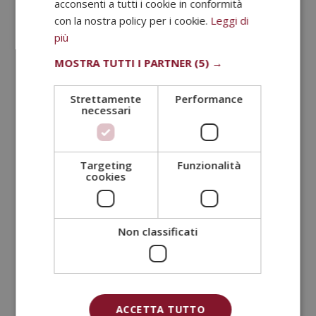
acconsenti a tutti i cookie in conformità
Il
Il
1.520,00
€
380,00
€
con la nostra policy per i cookie.
Leggi di
prezzo
prezzo
più
originale
attuale
MOSTRA TUTTI I PARTNER
(5) →
era:
è:
1.520,00€.
380,00€.
Strettamente
Performance
necessari
Targeting
Funzionalità
cookies
Non classificati
Master in Microbiologica Medica
Il
Il
2.380,00
€
595,00
€
prezzo
prezzo
ACCETTA TUTTO