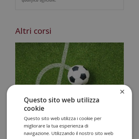
Altri corsi
×
Questo sito web utilizza
cookie
Questo sito web utilizza i cookie per
migliorare la tua esperienza di
Master In Scouting Nel Calcio – Diploma
navigazione. Utilizzando il nostro sito web
Certificato Da Un Notaio Europeo