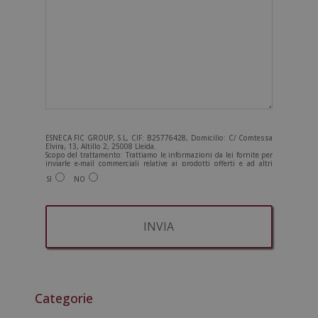
ESNECA FIC GROUP, S.L, CIF: B25776428, Domicilio: C/ Comtessa
Elvira, 13, Altillo 2, 25008 Lleida.
Scopo del trattamento: Trattiamo le informazioni da lei fornite per
inviarle e-mail commerciali relative ai prodotti offerti e ad altri
prodotti che potrebbero interessarla. Legittimazione del
SI
NO
trattamento: Consenso dell'interessato. Diritti: Può esercitare i
suoi diritti identificandosi sufficientemente e contattandoci
all'indirizzo admin@grupoesneca.com.
Per ulteriori informazioni, consulti la nostra Politica sulla privacy.
Desidera ricevere informazioni commerciali (per telefono e/o via e-
mail):
A
l
t
Categorie
e