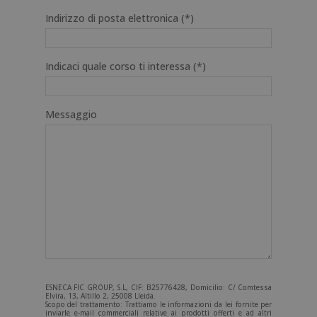
Indirizzo di posta elettronica (*)
Indicaci quale corso ti interessa (*)
Messaggio
ESNECA FIC GROUP, S.L, CIF: B25776428, Domicilio: C/ Comtessa
Elvira, 13, Altillo 2, 25008 Lleida.
Scopo del trattamento: Trattiamo le informazioni da lei fornite per
inviarle e-mail commerciali relative ai prodotti offerti e ad altri