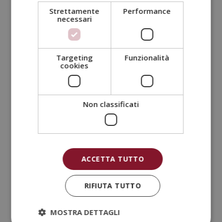
Strettamente
Performance
necessari
Targeting
Funzionalità
cookies
Master in Personal Trainer + Master in
Coaching Sportivo
Il
Il
1.520,00
€
380,00
€
prezzo
prezzo
Non classificati
originale
attuale
era:
è:
1.520,00€.
380,00€.
ACCETTA TUTTO
RIFIUTA TUTTO
MOSTRA DETTAGLI