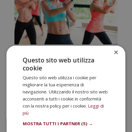
×
Istruttore di Body Building e Fitness e
Master in Coaching Sportivo – Doppio
Questo sito web utilizza
Titolo –
cookie
Il
Il
1.520,00
€
380,00
€
prezzo
prezzo
Questo sito web utilizza i cookie per
originale
attuale
migliorare la tua esperienza di
era:
è:
navigazione. Utilizzando il nostro sito web
1.520,00€.
380,00€.
acconsenti a tutti i cookie in conformità
con la nostra policy per i cookie.
Leggi di
più
MOSTRA TUTTI I PARTNER
(5) →