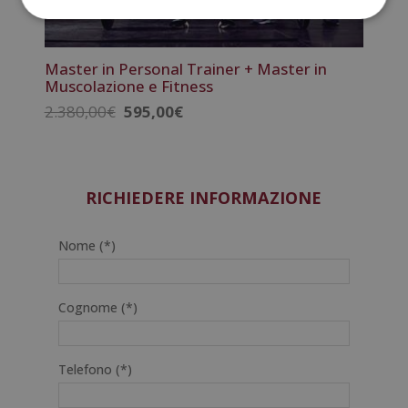
Master in Personal Trainer + Master in
Muscolazione e Fitness
Il
Il
2.380,00
€
595,00
€
prezzo
prezzo
originale
attuale
era:
è:
2.380,00€.
595,00€.
RICHIEDERE INFORMAZIONE
Nome (*)
Cognome (*)
Telefono (*)