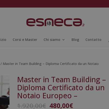
nizio
Corsi e Master
Chi siamo
Blog
Contatto
/ Master in Team Building – Diploma Certificato da un Notaio
Master in Team Building –
Diploma Certificato da un
Notaio Europeo –
Il
Il
1.920,00
€
480,00
€