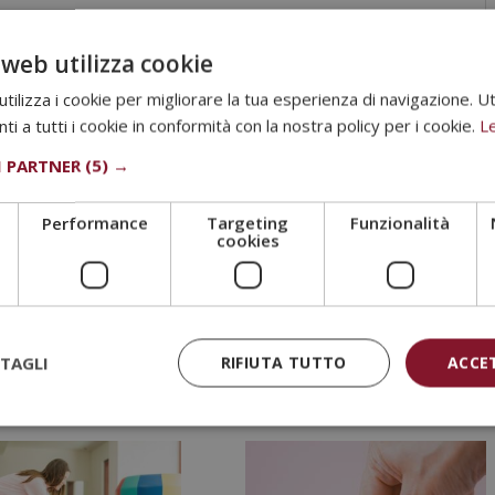
iniziale in cui troverà informazioni sulla metodologia di
verà, sul funzionamento del Campus Virtuale, su cosa fare una
 web utilizza cookie
u Grupo Esneca Formación.
ilizza i cookie per migliorare la tua esperienza di navigazione. Ut
 prova di valutazione, l’alunno riceverà diploma che certifica il
i a tutti i cookie in conformità con la nostra policy per i cookie.
Le
BUSINESS SCHOOL, avallato , grazie alla nostra condizione di
I PARTNER
(5) →
tuzioni spagnole per la formazione e la qualità.
o del Notaio Europe, che garantisce la validità, i contenuti e
Performance
Targeting
Funzionalità
ternazionale.
cookies
TAGLI
RIFIUTA TUTTO
ACCE