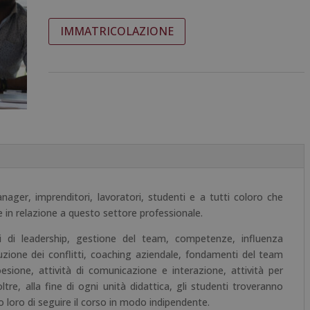
prezzo
prezzo
originale
attuale
Master
A
IMMATRICOLAZIONE
era:
è:
in
l
1.920,00€.
480,00€.
Team
t
Building
e
-
r
Diploma
n
Certificato
a
da
t
un
i
Notaio
v
Europeo
e
nager, imprenditori, lavoratori, studenti e a tutti coloro che
-
:
 in relazione a questo settore professionale.
quantità
 di leadership, gestione del team, competenze, influenza
uzione dei conflitti, coaching aziendale, fondamenti del team
coesione, attività di comunicazione e interazione, attività per
ltre, alla fine di ogni unità didattica, gli studenti troveranno
 loro di seguire il corso in modo indipendente.