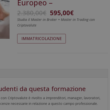
Europeo –
Il
Il
2.380,00
€
595,00
€
prezzo
prezzo
Studia il Master in Broker + Master in Trading con
originale
attuale
Criptovalute
era:
è:
2.380,00€.
595,00€.
Master
A
IMMATRICOLAZIONE
in
l
Broker
t
+
e
Master
r
in
n
Trading
a
con
t
Criptovalute
i
udenti da questa formazione
-
v
Diploma
e
on Criptovalute è rivolto a imprenditori, manager, lavoratori,
Autenticato
:
scenze necessarie in relazione a questo campo professionale.
da
un