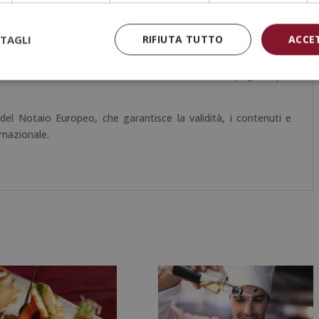
tudio, il funzionamento del campus virtuale e le procedure post-
TAGLI
RIFIUTA TUTTO
ACCE
 prova di valutazione, l’alunno riceverà diploma che certifica il
ING CON CRIPTOVALUTE”,
di ESNECA BUSINESS SCHOOL,
ci, dal CECAP e AEEN, e cioè le massime istituzioni spagnole per
o del Notaio Europeo, che garantisce la validità, i contenuti e
ernazionale.