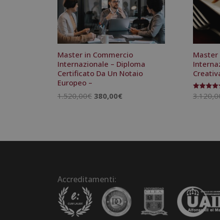
Master in Commercio
Master 
Internazionale – Diploma
Interna
Certificato Da Un Notaio
Creativ
Europeo –
Il
Il
1.520,00
€
380,00
€
3.120,0
Valutato
5.00
prezzo
prezzo
su 5
originale
attuale
era:
è:
1.520,00€.
380,00€.
Accreditamenti: