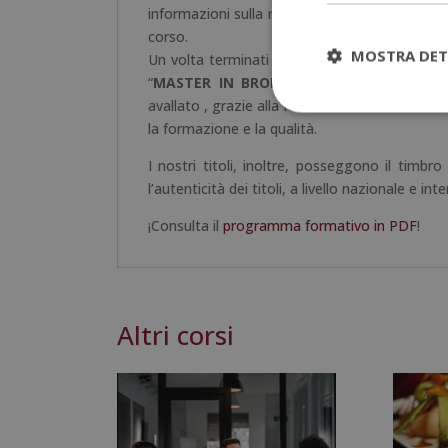
informazioni sulla metodologia, il titolo di s
corso.
MOSTRA DET
Un volta terminati gli studi e aver superato la
“
MASTER IN BROKER + MASTER IN TRAD
avallato , grazie alla nostra condizione di so
la formazione e la qualità.
I nostri titoli, inoltre, posseggono il timbr
l’autenticità dei titoli, a livello nazionale e int
¡Consulta il
programma formativo in PDF
!
Altri corsi