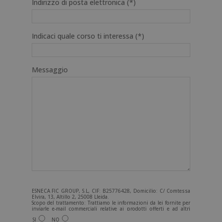
Indirizzo di posta elettronica (*)
Indicaci quale corso ti interessa (*)
Messaggio
ESNECA FIC GROUP, S.L, CIF: B25776428, Domicilio: C/ Comtessa
Elvira, 13, Altillo 2, 25008 Lleida.
Scopo del trattamento: Trattiamo le informazioni da lei fornite per
inviarle e-mail commerciali relative ai prodotti offerti e ad altri
prodotti che potrebbero interessarla. Legittimazione del
SI
NO
trattamento: Consenso dell'interessato. Diritti: Può esercitare i