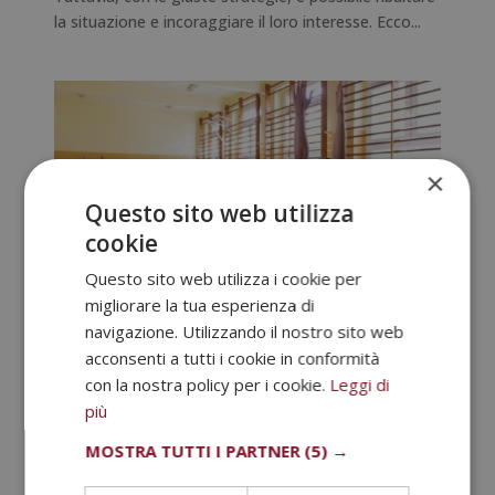
la situazione e incoraggiare il loro interesse. Ecco...
×
Questo sito web utilizza
cookie
Questo sito web utilizza i cookie per
migliorare la tua esperienza di
navigazione. Utilizzando il nostro sito web
Yoga per bambini: una disciplina
perfetta
acconsenti a tutti i cookie in conformità
con la nostra policy per i cookie.
Leggi di
Apr 15, 2024
|
Notizie
più
Lo yoga è uno degli sport più praticati del momento,
MOSTRA TUTTI I PARTNER
(5) →
specialmente dalle donne, anche se cresce sempre di
più il numero di followers anche tra gli uomini. Ma