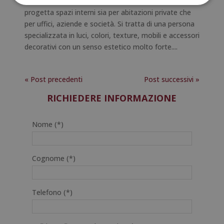
L’arredatore di interni è un professionista che
progetta spazi interni sia per abitazioni private che
per uffici, aziende e società. Si tratta di una persona
specializzata in luci, colori, texture, mobili e accessori
decorativi con un senso estetico molto forte....
« Post precedenti
Post successivi »
RICHIEDERE INFORMAZIONE
Nome (*)
Cognome (*)
Telefono (*)