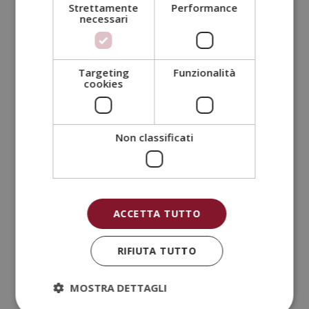
Strettamente
Performance
avete mai pensato ai benefici dello yoga per
necessari
bambini? Questa disciplina millenaria che nasce in
India e deriva...
Targeting
Funzionalità
cookies
Non classificati
ACCETTA TUTTO
Consigli per diventare arredatore di
RIFIUTA TUTTO
interni
Ago 29, 2023
|
Design
,
Notizie
MOSTRA DETTAGLI