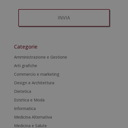
suoi diritti identificandosi sufficientemente e contattandoci
all'indirizzo admin@grupoesneca.com.
Per ulteriori informazioni, consulti la nostra Politica sulla privacy.
Desidera ricevere informazioni commerciali (per telefono e/o via e-
mail):
A
l
t
Categorie
e
r
Amministrazione e Gestione
n
Arti grafiche
a
Commercio e marketing
t
i
Design e Architettura
v
Dietetica
e
Estetica e Moda
:
Informatica
Medicina Alternativa
Medicina e Salute